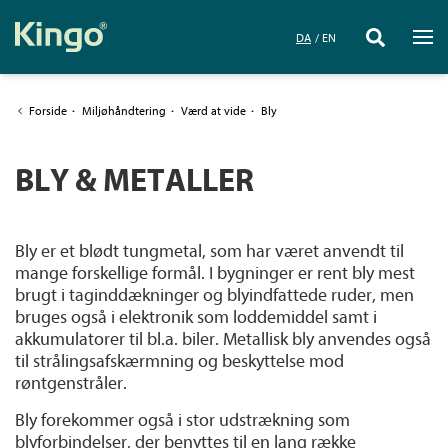
DA
EN
Forside
·
Miljøhåndtering
·
Værd at vide
·
Bly
BLY & METALLER
Bly er et blødt tungmetal, som har været anvendt til
mange forskellige formål. I bygninger er rent bly mest
brugt i taginddækninger og blyindfattede ruder, men
bruges også i elektronik som loddemiddel samt i
akkumulatorer til bl.a. biler. Metallisk bly anvendes også
til strålingsafskærmning og beskyttelse mod
røntgenstråler.
Bly forekommer også i stor udstrækning som
blyforbindelser, der benyttes til en lang række