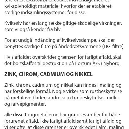
kviksølvholdigt materiale, hvorfor der er etableret
særlige indsamlingssystemer for disse.
Kviksølv har en lang række giftige skadelige virkninger,
som vi også kender fra bly.
For at undgå indånding af kviksølvsdampe, skal der
benyttes særlige filtre på åndedrætsværnene (HG-filtre).
Hvis affaldet overskrider grænsen for farligt affald, skal
det bortskaffes til destruktion på Fortum A/S i Nyborg.
ZINK, CHROM, CADMIUM OG NIKKEL
Zink, chrom, cadmium og nikkel kan findes i maling og
har forskellige formål. Nogle virker som rustbeskyttelse
på metaloverflader, andre som træbeskyttelsesmidler
og farvepigmenter.
alle disse tungmetallerne har grænseværdier for både
forurenet affald, ikke farligt affald samt farligt affald og
vi ser ofte, at disse grænser er overskredet i alm. maling