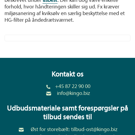
beskrevet under
asbest
. Der kan dog være enkelte
forhold, hvor håndteringen skiller sig ud. Fx kræver
miljøsanering af kviksølv en særlig beskyttelse med et
HG-filter på åndedrætsværnet.
For at se videoen skal du først tillade cookies. Klik
For at se videoen skal du først tillade cookies. Klik
her for at tillade dem.
her for at tillade dem.
Kontakt os
+45 87 22 90 00
info@kingo.biz
Udbudsmateriale samt forespørgsler på
tilbud sendes til
Øst for storebælt:
tilbud-ost@kingo.biz