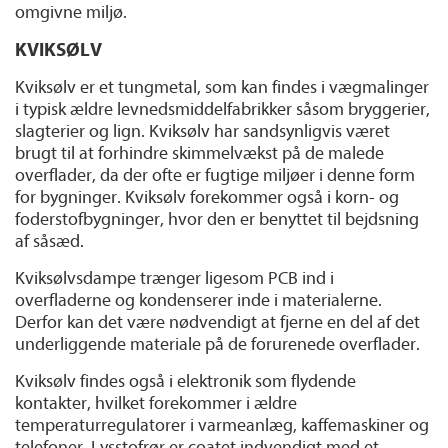
omgivne miljø.
KVIKSØLV
Kviksølv er et tungmetal, som kan findes i vægmalinger
i typisk ældre levnedsmiddelfabrikker såsom bryggerier,
slagterier og lign. Kviksølv har sandsynligvis været
brugt til at forhindre skimmelvækst på de malede
overflader, da der ofte er fugtige miljøer i denne form
for bygninger. Kviksølv forekommer også i korn- og
foderstofbygninger, hvor den er benyttet til bejdsning
af såsæd.
Kviksølvsdampe trænger ligesom PCB ind i
overfladerne og kondenserer inde i materialerne.
Derfor kan det være nødvendigt at fjerne en del af det
underliggende materiale på de forurenede overflader.
Kviksølv findes også i elektronik som flydende
kontakter, hvilket forekommer i ældre
temperaturregulatorer i varmeanlæg, kaffemaskiner og
telefoner. Lysstofrør er coatet indvendigt med et