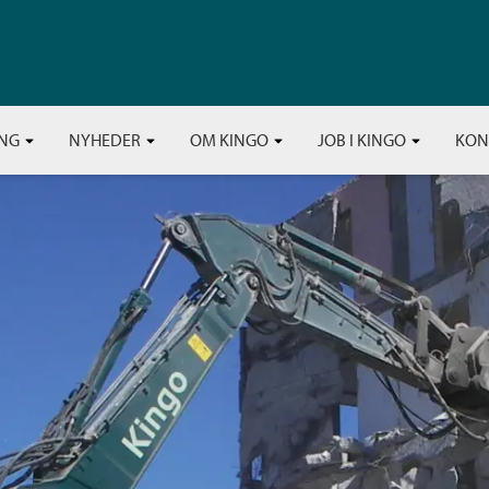
ING
NYHEDER
OM KINGO
JOB I KINGO
KON