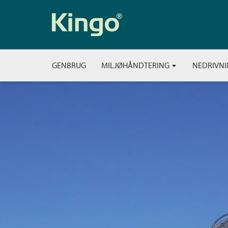
GENBRUG
MILJØHÅNDTERING
NEDRIVN