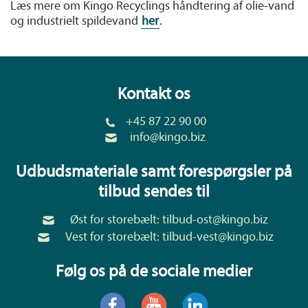
Læs mere om Kingo Recyclings håndtering af olie-vand
og industrielt spildevand
her
.
Kontakt os
+45 87 22 90 00
info@kingo.biz
Udbudsmateriale samt forespørgsler på
tilbud sendes til
Øst for storebælt:
tilbud-ost@kingo.biz
Vest for storebælt:
tilbud-vest@kingo.biz
Følg os på de sociale medier