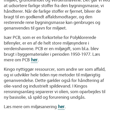
miljøet, grundvandet og verdenshavene. Det gør vi ved
at udsortere farlige stoffer fra den bygningsmasse, vi
håndterer. Når de farlige stoffer er fjernet, bliver de
bragt til en godkendt affaldsmodtager, og den
resterende rene bygningsmasse kan genbruges og
genanvendes til gavn for miljøet.
Især PCB, som er en forkortelse for Polyklorerede
bifenyler, er en af de helt store miljøsyndere i
verdenshavene. PCB er en miljøgift, som bl.a. blev
brugt i byggematerialer i perioden 1950-1977. Læs
mere om PCB
her
.
Kingo nyttiggør ressourcer, som andre ser som affald,
og vi udvikler hele tiden nye metoder til miljørigtig
genanvendelse. Dette gælder også for håndtering af
olie-vand og industrielt spildevand. I Kingos
rensningsanlæg separerer vi olien, som oparbejdes til
ny basisolie, så spild og forurening undgås.
Læs mere om miljøsanering
her
.